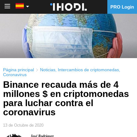
PRO Login
PRO Login
Página principal
Noticias
,
Intercambios de criptomonedas
,
Coronavirus
Binance recauda más de 4
millones $ en criptomonedas
para luchar contra el
coronavirus
13 de Octubre de 2020
José Rodríguez