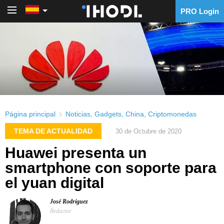
PRO Login
PRO Login
Página principal
Noticias
,
Gadgets
,
China
,
Criptomonedas
TEMA DE ACTUALIDAD
30 de Octubre de 2020
Huawei presenta un
smartphone con soporte para
el yuan digital
José Rodríguez
Redactor