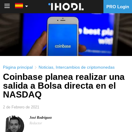
PRO Login
PRO Login
Página principal
Noticias
,
Intercambios de criptomonedas
Coinbase planea realizar una
salida a Bolsa directa en el
NASDAQ
2 de Febrero de 2021
José Rodríguez
Redactor