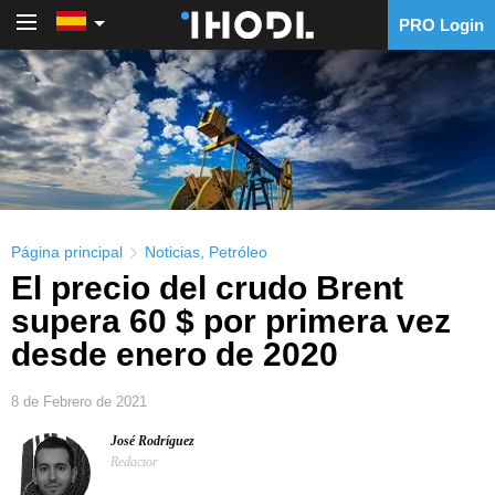
PRO Login
PRO Login
Página principal
Noticias
,
Petróleo
El precio del crudo Brent
supera 60 $ por primera vez
desde enero de 2020
8 de Febrero de 2021
José Rodríguez
Redactor