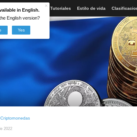
×
Artículos
Noticias
Tutoriales
Estilo de vida
Clasificaci
vailable in English.
the English version?
o
Yes
,
Criptomonedas
de 2022