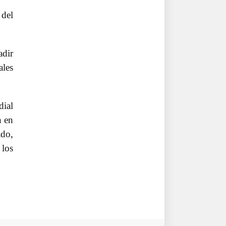
 del
adir
ales
dial
n en
ado,
 los