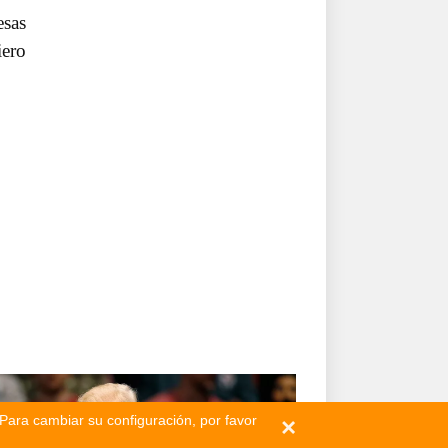
esas
iero
 Para cambiar su configuración, por favor
×