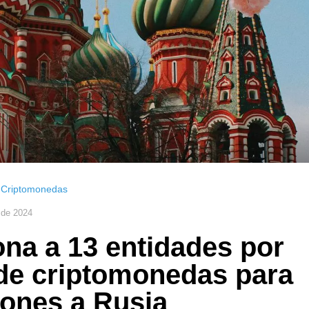
,
Criptomonedas
 de 2024
na a 13 entidades por
 de criptomonedas para
iones a Rusia