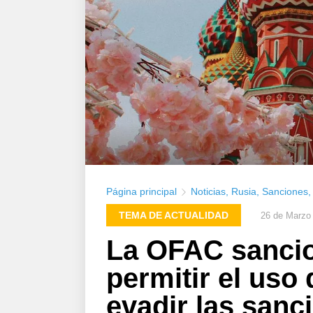
Página principal
Noticias
,
Rusia
,
Sanciones
TEMA DE ACTUALIDAD
26 de Marzo
La OFAC sancio
permitir el uso
evadir las sanc