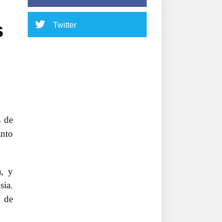
s
Twitter
s de
anto
a, y
sia.
s de