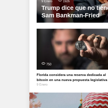
9 Enero
1926
Trump dice que no tiene
Sam Bankman-Fried
750
Florida considera una reserva dedicada al
bitcoin en una nueva propuesta legislativa
9 Enero