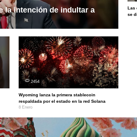
 la intención de indultar a
Las 
se d
2454
Wyoming lanza la primera stablecoin
respaldada por el estado en la red Solana
8 Enero