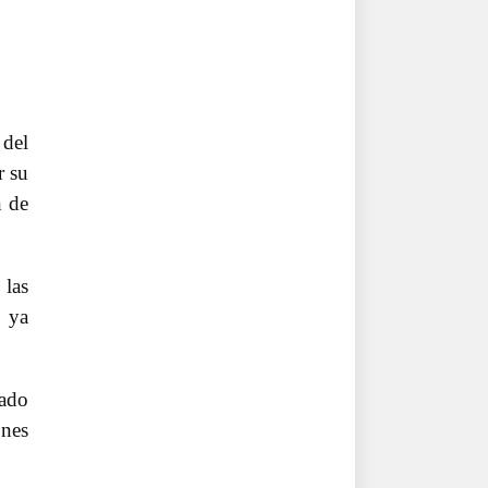
 del
r su
n de
 las
s ya
rado
ones