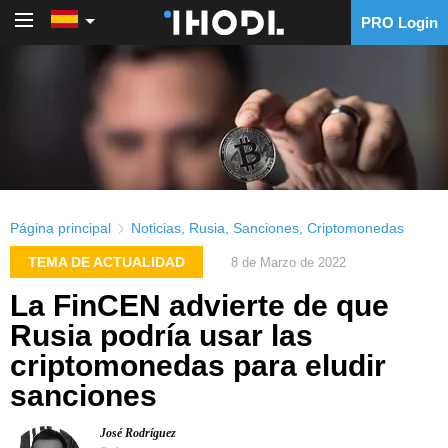
PRO Login
PRO Login
Página principal
Noticias
,
Rusia
,
Sanciones
,
Criptomonedas
TEMA DE ACTUALIDAD
8 de Marzo de 2022
La FinCEN advierte de que
Rusia podría usar las
criptomonedas para eludir
sanciones
José Rodríguez