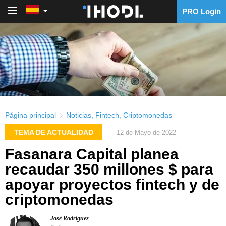
PRO Login
PRO Login
Página principal
Noticias
,
Fintech
,
Criptomonedas
TEMA DE ACTUALIDAD
12 de Mayo de 2022
Fasanara Capital planea
recaudar 350 millones $ para
apoyar proyectos fintech y de
criptomonedas
José Rodríguez