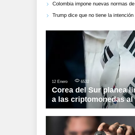
Colombia impone nuevas normas de i
Trump dice que no tiene la intenció
12 Enero
6532
Corea del Sur planea li
a las criptomonedas al