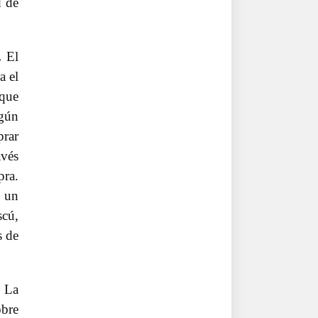
d de
.
El
a el
 que
egún
prar
avés
pra.
o un
scú,
s de
La
obre