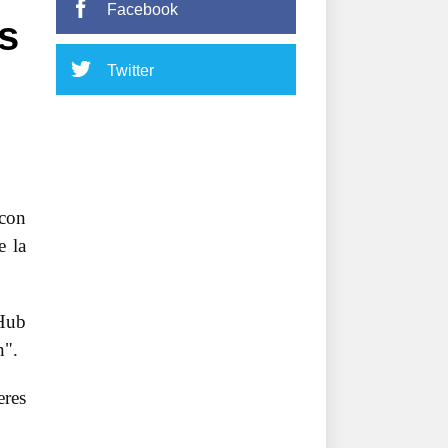
Facebook
s
Twitter
 con
e la
 Hub
n".
eres