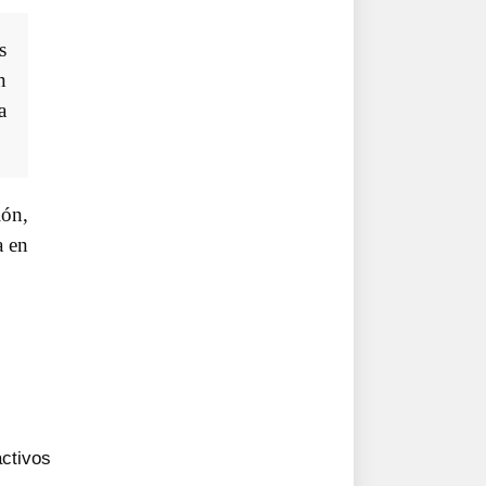
s
n
a
ión,
a en
activos