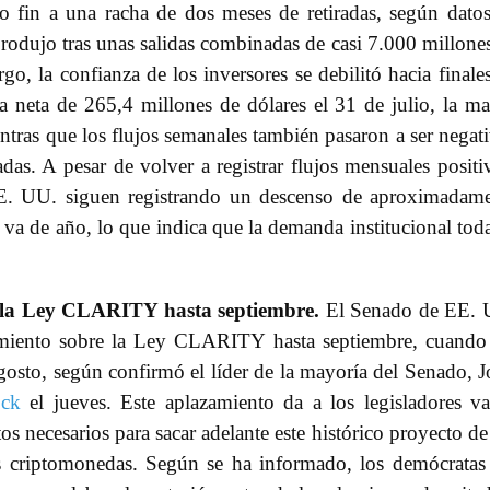
do fin a una racha de dos meses de retiradas, según dato
produjo tras unas salidas combinadas de casi 7.000 millone
o, la confianza de los inversores se debilitó hacia finale
a neta de 265,4 millones de dólares el 31 de julio, la m
ientras que los flujos semanales también pasaron a ser negat
adas. A pesar de volver a registrar flujos mensuales positi
EE. UU. siguen registrando un descenso de aproximadam
 va de año, lo que indica que la demanda institucional tod
e la Ley CLARITY hasta septiembre.
El Senado de EE. 
imiento sobre la Ley CLARITY hasta septiembre, cuando
agosto, según confirmó el líder de la mayoría del Senado, 
ock
el jueves. Este aplazamiento da a los legisladores va
s necesarios para sacar adelante este histórico proyecto de
as criptomonedas. Según se ha informado, los demócratas