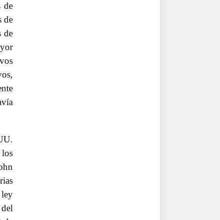
s de
s de
s de
ayor
ivos
vos,
ente
avía
UU.
 los
John
rias
 ley
 del