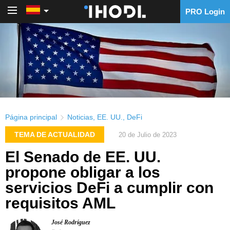
PRO Login
PRO Login
Página principal
Noticias
,
EE. UU.
,
DeFi
TEMA DE ACTUALIDAD
20 de Julio de 2023
El Senado de EE. UU.
propone obligar a los
servicios DeFi a cumplir con
requisitos AML
José Rodríguez