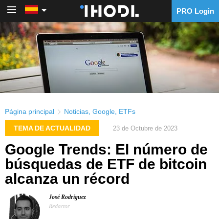
PRO Login
PRO Login
Página principal
Noticias
,
Google
,
ETFs
TEMA DE ACTUALIDAD
23 de Octubre de 2023
Google Trends: El número de
búsquedas de ETF de bitcoin
alcanza un récord
José Rodríguez
Redactor