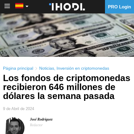
PRO Login
PRO Login
Página principal
Noticias
,
Inversión en criptomonedas
Los fondos de criptomonedas
recibieron 646 millones de
dólares la semana pasada
9 de Abril de 2024
José Rodríguez
Redactor