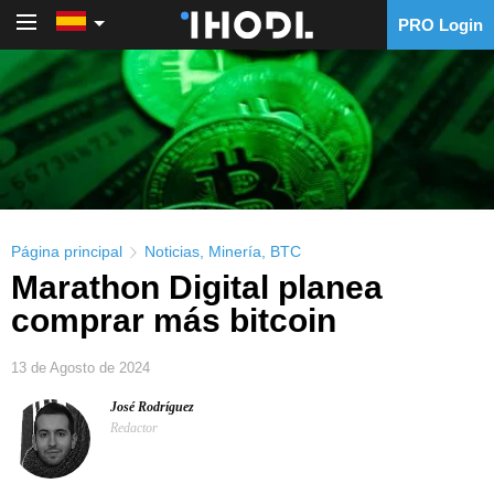
PRO Login
PRO Login
Página principal
Noticias
,
Minería
,
BTC
Marathon Digital planea
comprar más bitcoin
13 de Agosto de 2024
José Rodríguez
Redactor