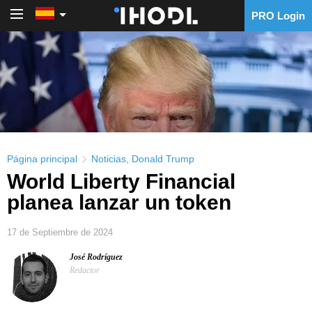
PRO Login
PRO Login
Página principal
Noticias
,
Donald Trump
World Liberty Financial
planea lanzar un token
17 de Septiembre de 2024
José Rodríguez
Redactor