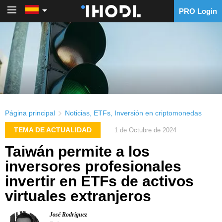
PRO Login
PRO Login
Página principal
Noticias
,
ETFs
,
Inversión en criptomonedas
TEMA DE ACTUALIDAD
1 de Octubre de 2024
Taiwán permite a los
inversores profesionales
invertir en ETFs de activos
virtuales extranjeros
José Rodríguez