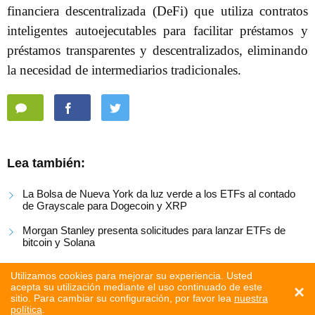
financiera descentralizada (DeFi) que utiliza contratos
inteligentes autoejecutables para facilitar préstamos y
préstamos transparentes y descentralizados, eliminando
la necesidad de intermediarios tradicionales.
Lea también:
La Bolsa de Nueva York da luz verde a los ETFs al contado
de Grayscale para Dogecoin y XRP
Morgan Stanley presenta solicitudes para lanzar ETFs de
bitcoin y Solana
Grayscale lanza un ETF de staking de Solana
Utilizamos cookies para mejorar su experiencia. Usted
acepta su utilización mediante el uso continuado de este
×
sitio. Para cambiar su configuración, por favor lea
nuestra
política
.