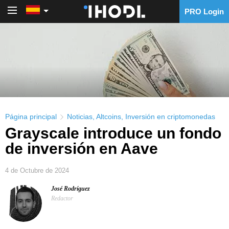
PRO Login
PRO Login
Página principal
Noticias
,
Altcoins
,
Inversión en criptomonedas
Grayscale introduce un fondo
de inversión en Aave
4 de Octubre de 2024
José Rodríguez
Redactor