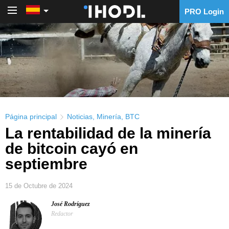
PRO Login
PRO Login
Página principal
Noticias
,
Minería
,
BTC
La rentabilidad de la minería
de bitcoin cayó en
septiembre
15 de Octubre de 2024
José Rodríguez
Redactor