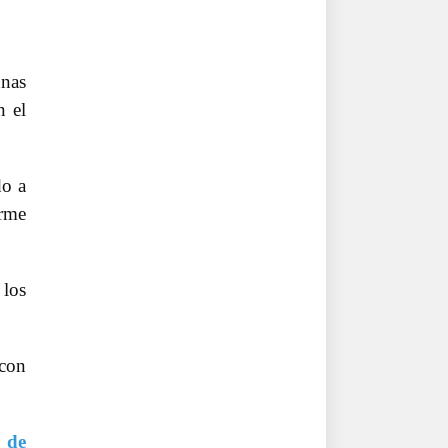
unas
n el
do a
orme
 los
 con
 de