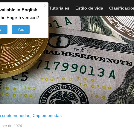
×
Artículos
Noticias
Tutoriales
Estilo de vida
Clasificaci
vailable in English.
the English version?
o
Yes
n criptomonedas
,
Criptomonedas
mbre de 2024