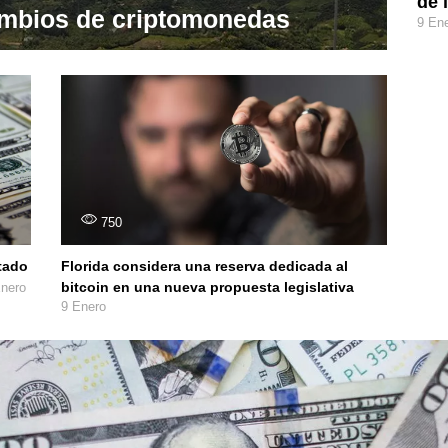
de 
cambios de criptomonedas
9 En
750
tado
Florida considera una reserva dedicada al
bitcoin en una nueva propuesta legislativa
nero
9 Enero