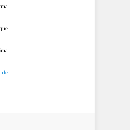
orma
 que
cima
 de