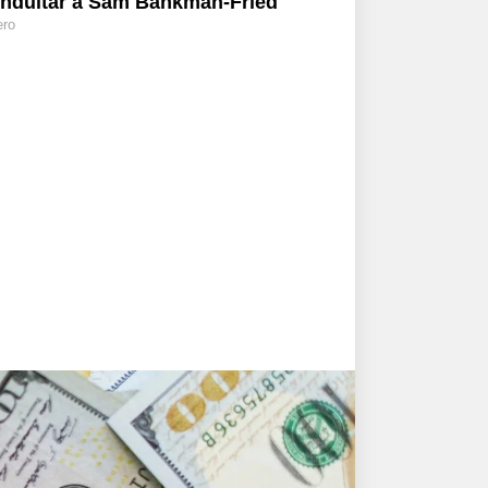
indultar a Sam Bankman-Fried
ero