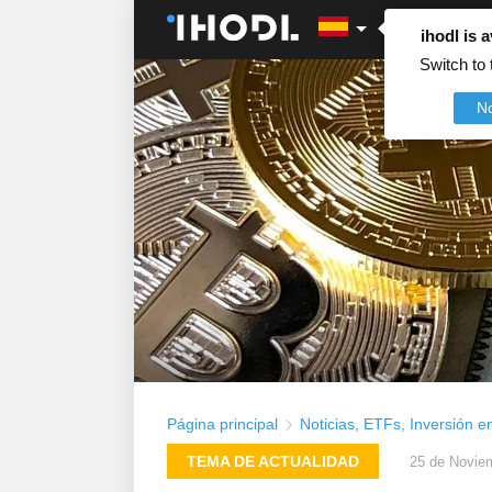
ihodl is a
Switch to 
N
Página principal
Noticias
,
ETFs
,
Inversión e
TEMA DE ACTUALIDAD
25 de Novie