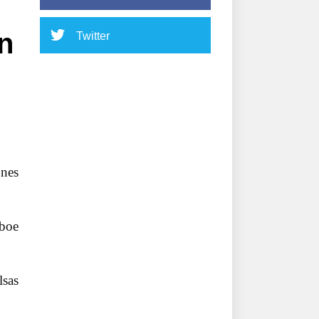
n
Twitter
ones
Cboe
lsas