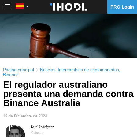
PRO Login
PRO Login
Página principal
Noticias
,
Intercambios de criptomonedas
,
Binance
El regulador australiano
presenta una demanda contra
Binance Australia
19 de Diciembre de 2024
José Rodríguez
Redactor