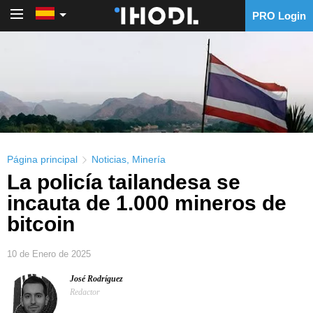
PRO Login
PRO Login
Página principal
Noticias
,
Minería
La policía tailandesa se
incauta de 1.000 mineros de
bitcoin
10 de Enero de 2025
José Rodríguez
Redactor