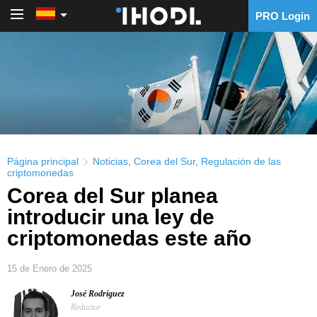
PRO Login
PRO Login
Página principal
Noticias
,
Corea del Sur
,
Regulación de las
criptomonedas
Corea del Sur planea
introducir una ley de
criptomonedas este año
15 de Enero de 2025
José Rodríguez
Redactor