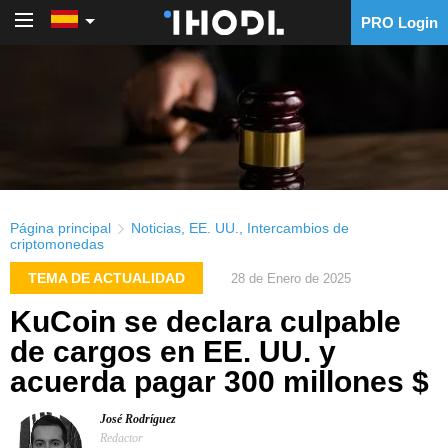
PRO Login
PRO Login
Página principal
Noticias
,
EE. UU.
,
Intercambios de
criptomonedas
TEMA DE ACTUALIDAD
28 de Enero de 2025
KuCoin se declara culpable
de cargos en EE. UU. y
acuerda pagar 300 millones $
José Rodríguez
Redactor