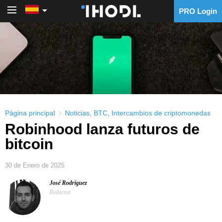
PRO Login
PRO Login
Página principal
Noticias
,
BTC
,
Intercambios de criptomonedas
Robinhood lanza futuros de
bitcoin
30 de Enero de 2025
José Rodríguez
Redactor