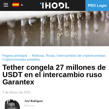
PRO Login
PRO Login
Página principal
Noticias
,
Rusia
,
Intercambios de criptomonedas
,
Criptomonedas estables
Tether congela 27 millones de
USDT en el intercambio ruso
Garantex
7 de Marzo de 2025
José Rodríguez
Redactor