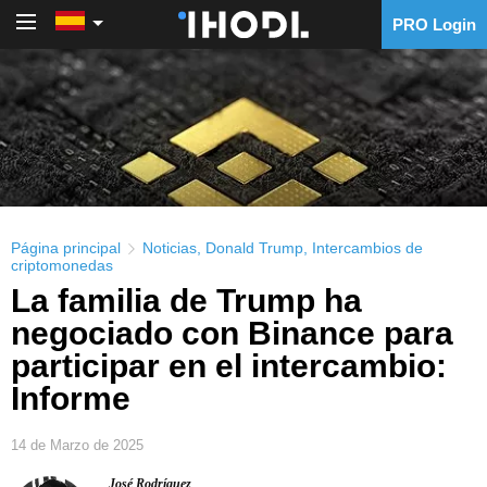
PRO Login
PRO Login
Página principal
Noticias
,
Donald Trump
,
Intercambios de
criptomonedas
La familia de Trump ha
negociado con Binance para
participar en el intercambio:
Informe
14 de Marzo de 2025
José Rodríguez