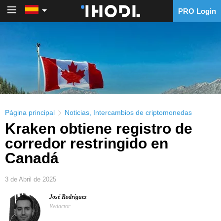
PRO Login
PRO Login
Página principal
Noticias
,
Intercambios de criptomonedas
Kraken obtiene registro de
corredor restringido en
Canadá
3 de Abril de 2025
José Rodríguez
Redactor