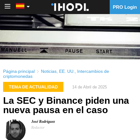
PRO Login
PRO Login
Página principal
Noticias
,
EE. UU.
,
Intercambios de
criptomonedas
TEMA DE ACTUALIDAD
14 de Abril de 2025
La SEC y Binance piden una
nueva pausa en el caso
José Rodríguez
Redactor