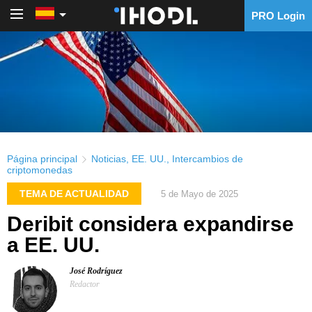
PRO Login
PRO Login
Página principal
Noticias
,
EE. UU.
,
Intercambios de
criptomonedas
TEMA DE ACTUALIDAD
5 de Mayo de 2025
Deribit considera expandirse
a EE. UU.
José Rodríguez
Redactor