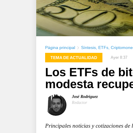
Página principal
Síntesis
,
ETFs
,
Criptomone
TEMA DE ACTUALIDAD
Ayer 8:37
Los ETFs de bit
modesta recuper
José Rodríguez
Redactor
Principales noticias y cotizaciones de