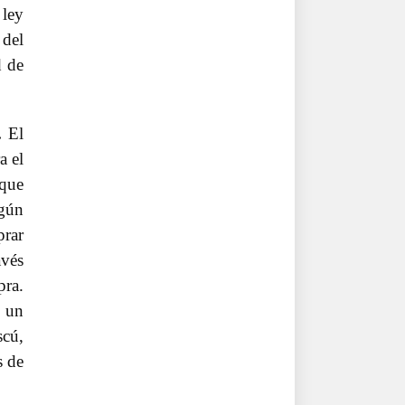
 ley
 del
d de
.
El
a el
 que
egún
prar
avés
pra.
o un
scú,
s de