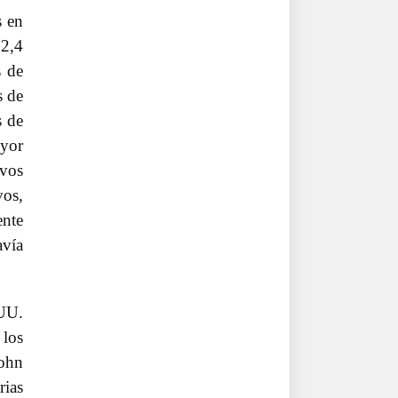
s en
72,4
s de
s de
s de
ayor
ivos
vos,
ente
avía
UU.
 los
John
rias