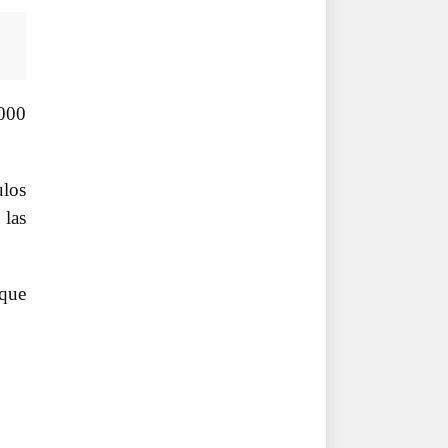
.000
ulos
 las
 que