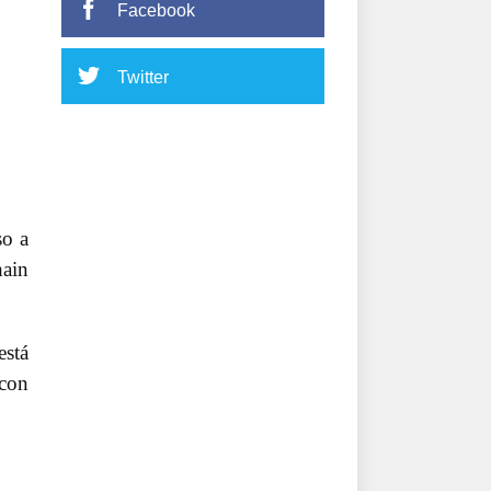
Facebook
Twitter
so a
hain
stá
 con