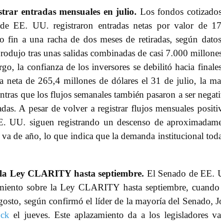
trar entradas mensuales en julio.
Los fondos cotizado
 de EE. UU. registraron entradas netas por valor de 1
do fin a una racha de dos meses de retiradas, según dato
produjo tras unas salidas combinadas de casi 7.000 millone
o, la confianza de los inversores se debilitó hacia finale
a neta de 265,4 millones de dólares el 31 de julio, la m
ientras que los flujos semanales también pasaron a ser negat
adas. A pesar de volver a registrar flujos mensuales positi
EE. UU. siguen registrando un descenso de aproximadam
 va de año, lo que indica que la demanda institucional tod
e la Ley CLARITY hasta septiembre.
El Senado de EE. 
imiento sobre la Ley CLARITY hasta septiembre, cuando
agosto, según confirmó el líder de la mayoría del Senado, 
ock
el jueves. Este aplazamiento da a los legisladores va