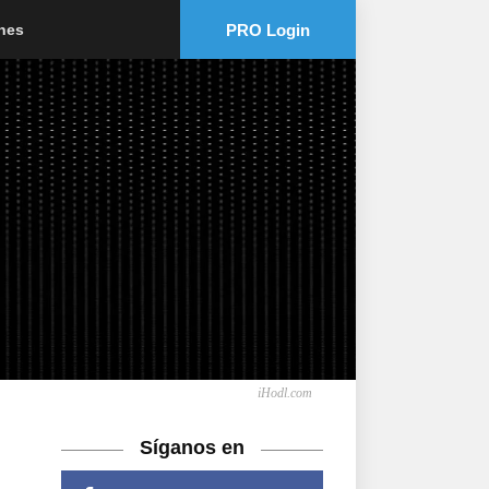
PRO Login
ones
iHodl.com
Síganos en