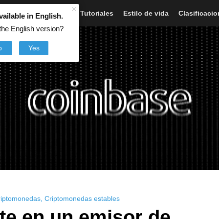
×
Artículos
Noticias
Tutoriales
Estilo de vida
Clasificaci
vailable in English.
the English version?
o
Yes
criptomonedas
,
Criptomonedas estables
te en un emisor de