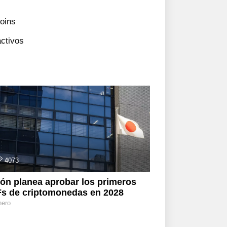
coins
activos
4073
ón planea aprobar los primeros
s de criptomonedas en 2028
nero