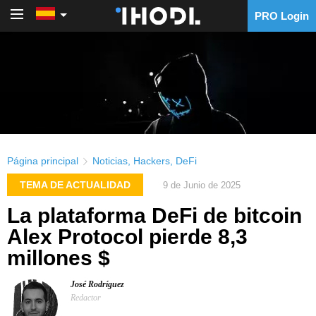
PRO Login
PRO Login
Página principal
Noticias
,
Hackers
,
DeFi
TEMA DE ACTUALIDAD
9 de Junio de 2025
La plataforma DeFi de bitcoin
Alex Protocol pierde 8,3
millones $
José Rodríguez
Redactor