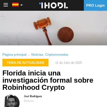
PRO Login
PRO Login
Página principal
Noticias
,
Criptomonedas
TEMA DE ACTUALIDAD
11 de Julio de 2025
Florida inicia una
investigación formal sobre
Robinhood Crypto
José Rodríguez
Redactor