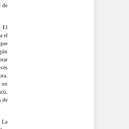
d de
.
El
a el
 que
egún
prar
avés
pra.
o un
scú,
s de
La