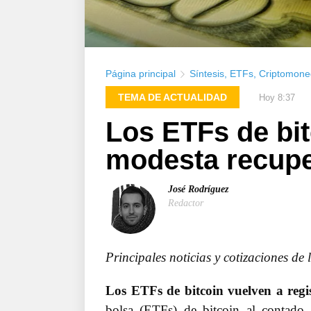
Página principal
Síntesis
,
ETFs
,
Criptomone
TEMA DE ACTUALIDAD
Hoy 8:37
Los ETFs de bit
modesta recuper
José Rodríguez
Redactor
Principales noticias y cotizaciones de
Los ETFs de bitcoin vuelven a regis
bolsa (ETFs) de bitcoin al contado