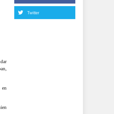
Twitter
udar
ban,
 en
uien