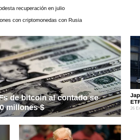
odesta recuperación en julio
ciones con criptomonedas con Rusia
Jap
Fs de bitcoin al contado se
ETF
0 millones $
26 E