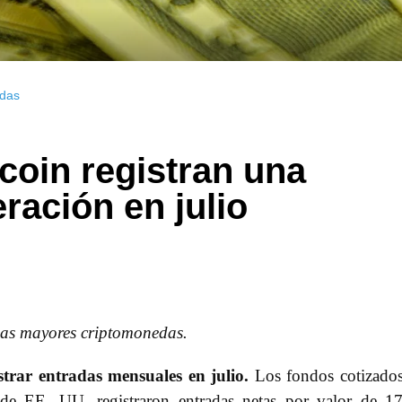
das
coin registran una
ación en julio
 las mayores criptomonedas.
trar entradas mensuales en julio.
Los fondos cotizado
 de EE. UU. registraron entradas netas por valor de 1