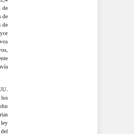
s de
s de
s de
ayor
ivos
vos,
ente
avía
UU.
 los
John
rias
 ley
 del