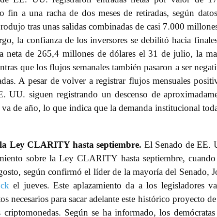
do fin a una racha de dos meses de retiradas, según dato
produjo tras unas salidas combinadas de casi 7.000 millone
o, la confianza de los inversores se debilitó hacia finale
a neta de 265,4 millones de dólares el 31 de julio, la m
ientras que los flujos semanales también pasaron a ser negat
adas. A pesar de volver a registrar flujos mensuales positi
EE. UU. siguen registrando un descenso de aproximadam
 va de año, lo que indica que la demanda institucional tod
e la Ley CLARITY hasta septiembre.
El Senado de EE. 
imiento sobre la Ley CLARITY hasta septiembre, cuando
agosto, según confirmó el líder de la mayoría del Senado, 
ock
el jueves. Este aplazamiento da a los legisladores va
s necesarios para sacar adelante este histórico proyecto de
as criptomonedas. Según se ha informado, los demócratas