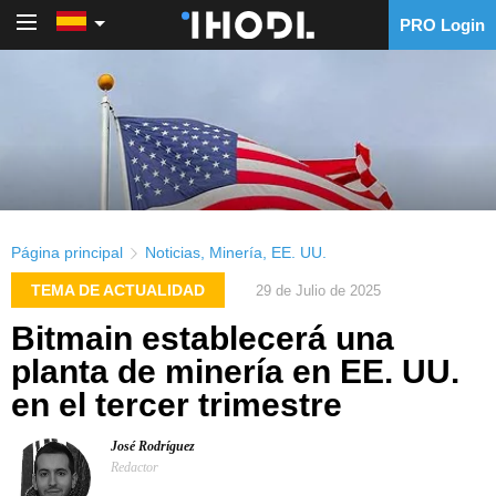
PRO Login
PRO Login
Página principal
Noticias
,
Minería
,
EE. UU.
TEMA DE ACTUALIDAD
29 de Julio de 2025
Bitmain establecerá una
planta de minería en EE. UU.
en el tercer trimestre
José Rodríguez
Redactor