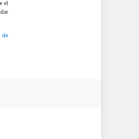
e el
idar
 de