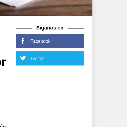
Síganos en
Facebook
or
Twitter
ón.