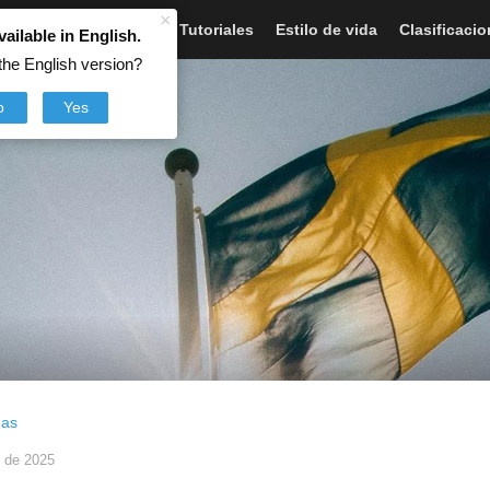
×
Artículos
Noticias
Tutoriales
Estilo de vida
Clasificaci
vailable in English.
the English version?
o
Yes
das
 de 2025