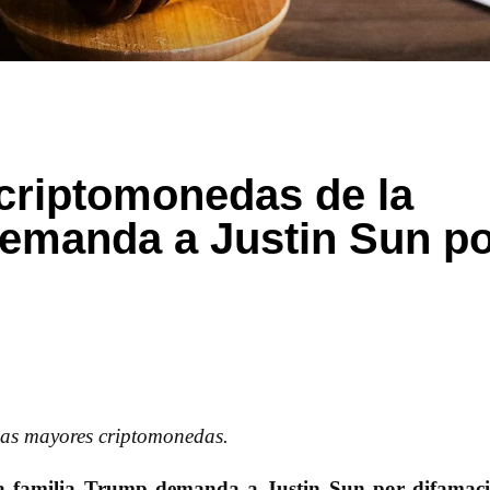
criptomonedas de la
demanda a Justin Sun p
 las mayores criptomonedas.
a familia Trump demanda a Justin Sun por difamaci