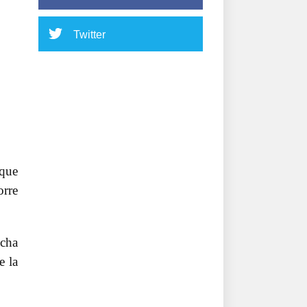
Twitter
que
orre
icha
e la