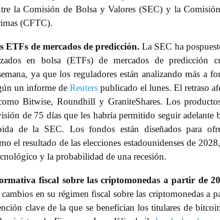
ntre la Comisión de Bolsa y Valores (SEC) y la Comisió
Primas (CFTC).
os ETFs de mercados de predicción.
La SEC ha pospuest
zados en bolsa (ETFs) de mercados de predicción c
 semana, ya que los reguladores están analizando más a f
según un informe de
Reuters
publicado el lunes. El retraso af
como Bitwise, Roundhill y GraniteShares. Los producto
visión de 75 días que les habría permitido seguir adelante 
pida de la SEC. Los fondos están diseñados para ofre
omo el resultado de las elecciones estadounidenses de 2028,
ecnológico y la probabilidad de una recesión.
ormativa fiscal sobre las criptomonedas a partir de 2
cambios en su régimen fiscal sobre las criptomonedas a pa
ión clave de la que se benefician los titulares de bitcoi