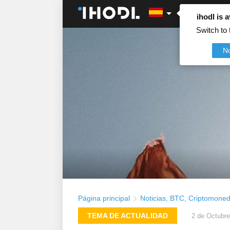
ihodl is a
Switch to 
N
Página principal
Noticias
,
BTC
,
Criptomone
TEMA DE ACTUALIDAD
2 de Octubre