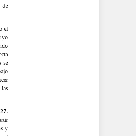
n de
o el
uyo
ondo
ecta
s se
bajo
cer
 las
027.
rtir
ns y