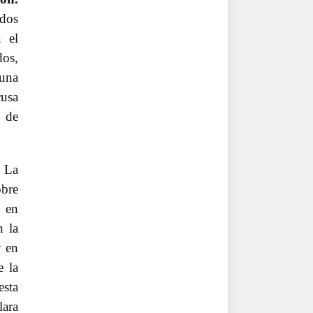
ados
 el
dos,
una
cusa
a de
La
obre
n en
n la
y en
e la
esta
lara